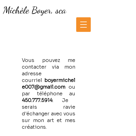
Michèle Boyer, sca
Vous pouvez me
contacter via mon
adresse
courriel
boyermichel
e007@gmail.com
ou
par téléphone au
450.777.5914
. Je
serais ravie
d'échanger avec vous
sur mon art et mes
créations.