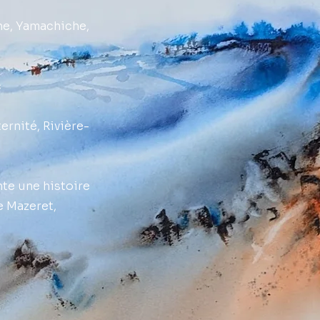
, Yamachiche,
c
nité, Rivière-
nte une histoire
azeret,