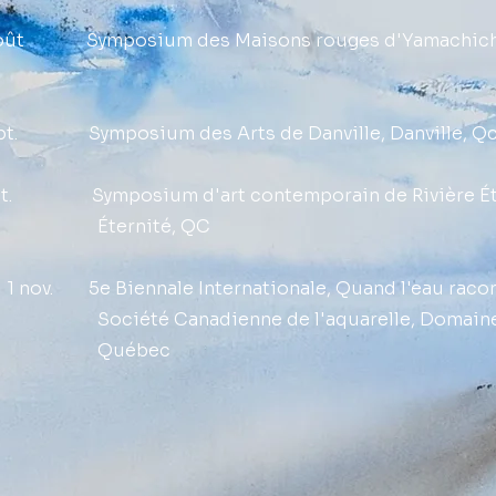
 août Symposium des Maisons rouges d'Yamachiche
ept. Symposium des Arts de Danville, Danville, Q
oct. Symposium d'art contemporain de Rivière Éter
rnité, QC
u 1 nov. 5e Biennale Internationale, Quand l'eau raco
é Canadienne de l'aquarelle, Domaine M
uébec