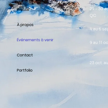
29 - 30
Presse
QC
À propos
4 au 6 s
Événements à venir
9 au 11 
Éte
Contact
23 oct. a
Sociét
Portfolio
Q