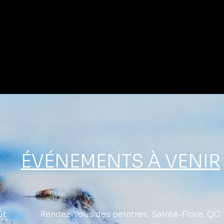
chèle Boyer, sc
ÉVÉNEMENTS À VENIR
août Rendez-vous des peintres, Sainte-Flore, QC